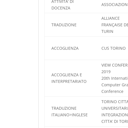
ATTIVITA’ DI
ASSOCIAZION
DOCENZA
ALLIANCE
TRADUZIONE
FRANÇAISE D
TURIN
ACCOGLIENZA
CUS TORINO
VIEW CONFE
2019
ACCOGLIENZA E
20th Internat
INTERPRETARIATO
Computer Gra
Conference
TORINO CITTA
TRADUZIONE
UNIVERSITARI
ITALIANO>INGLESE
INTEGRAZION
CITTA’ DI TO