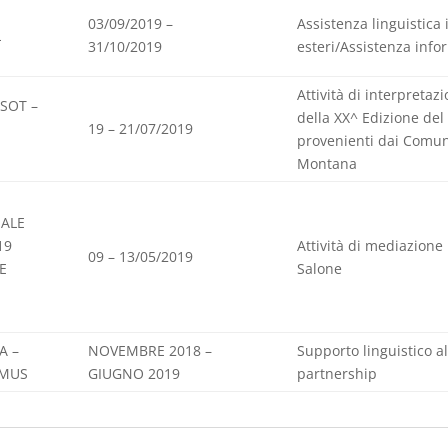
03/09/2019 –
Assistenza linguistica 
L
31/10/2019
esteri/Assistenza info
Attività di interpretaz
SSOT –
della XX^ Edizione del 
19 – 21/07/2019
provenienti dai Comun
Montana
NALE
19
Attività di mediazione l
09 – 13/05/2019
E
Salone
A –
NOVEMBRE 2018 –
Supporto linguistico a
SMUS
GIUGNO 2019
partnership