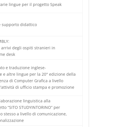
varie lingue per il progetto Speak
e supporto didattico
MBLY:
arrivi degli ospiti stranieri in
ome desk
iato e traduzione inglese-
se e altre lingue per la 20° edizione della
nza di Computer Grafica a livello
’attività di ufficio stampa e promozione
laborazione linguistica alla
getto “SITO STUDYINTORINO” per
o stesso a livello di comunicazione,
onalizzazione