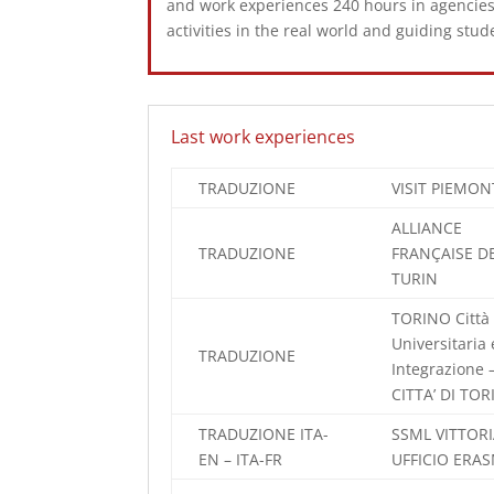
and work experiences 240 hours in agencies 
activities in the real world and guiding stu
Last work experiences
TRADUZIONE
VISIT PIEMON
ALLIANCE
TRADUZIONE
FRANÇAISE D
TURIN
TORINO Città
Universitaria 
TRADUZIONE
Integrazione
CITTA’ DI TO
TRADUZIONE ITA-
SSML VITTORI
EN – ITA-FR
UFFICIO ERA