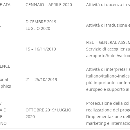
E AFA
GENNAIO – APRILE 2020
Attività di docenza in 
DICEMBRE 2019 –
E
Attività di traduzione 
LUGLIO 2020
FISU – GENERAL ASSE
15 – 16/11/2019
Servizio di accoglienza 
aeroporto/hotel/welc
RENCE
Attività di interpretar
italiano/italiano-ingle
ional
21 – 25/10/ 2019
più importante confere
phics
europeo e supporto all
’
Prosecuzione della col
A E
OTTOBRE 2019/ LUGLIO
realizzazione del pro
E –
2020
l’implementazione dell
RINO
marketing e internazi