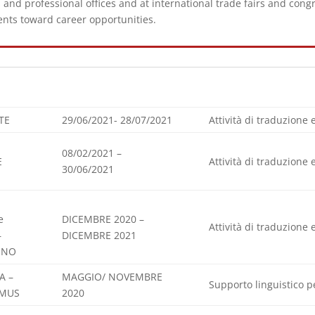
and professional offices and at international trade fairs and congr
dents toward career opportunities.
TE
29/06/2021-
28/07/2021
Attività di traduzione 
0
8/02/2021 –
E
Attività di traduzione 
3
0/06/2021
e
DICEMBRE 2020 –
Attività di traduzione 
–
DICEMBRE 2021
RINO
A –
MAGGIO/ NOVEMBRE
Supporto linguistico p
SMUS
2020