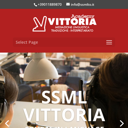
+39011889870
info@ssmlto.it
Select Page
SSML
VITTORIA