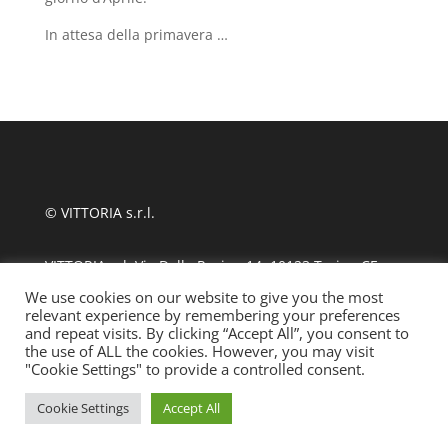
In attesa della primavera …
© VITTORIA s.r.l.
VITTORIA srl, Via Delle Rosine 14, 10123 Torino CF
11124480010
We use cookies on our website to give you the most
relevant experience by remembering your preferences
and repeat visits. By clicking “Accept All”, you consent to
tel +39 011 889870
| fax 011 8123486
the use of ALL the cookies. However, you may visit
"Cookie Settings" to provide a controlled consent.
info@ssmlto.it
Cookie Settings
Accept All