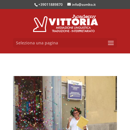
+39011889870
info@ssmlto.it
Seleziona una pagina