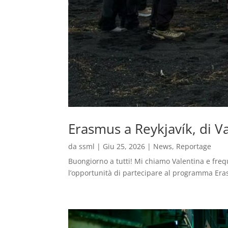
Erasmus a Reykjavík, di V
da
ssml
|
Giu 25, 2026
|
News
,
Reportage
Buongiorno a tutti! Mi chiamo Valentina e freq
l’opportunità di partecipare al programma Eras