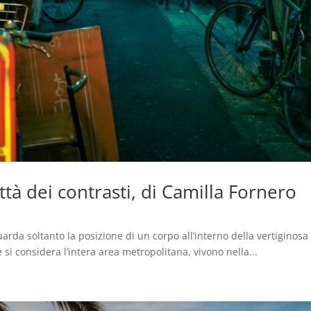
ttà dei contrasti, di Camilla Fornero
da soltanto la posizione di un corpo all’interno della vertiginosa to
e si considera l’intera area metropolitana, vivono nella...