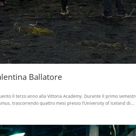
alentina Ballatore
uento il terzo anno alla Vittoria Academy. Durante il primo semest
mus, trascorrendo quattro mesi presso l’University of Iceland di...