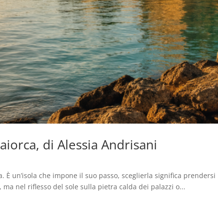
iorca, di Alessia Andrisani
. È un’isola che impone il suo passo, sceglierla significa prendersi
ma nel riflesso del sole sulla pietra calda dei palazzi o...