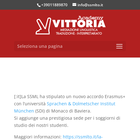
+39011889870
info@ssmlto.it
Seleziona una pagina
[:it]La SSML ha stipulato un nuovo accordo Erasmus+
con l’università
Sprachen & Dolmetscher Institut
München
(SDI) di Monaco di Baviera.
Si aggiunge una prestigiosa sede per i soggiorni di
studio dei nostri studenti.
Maggiori informazioni:
https://ssmlto.it/la-