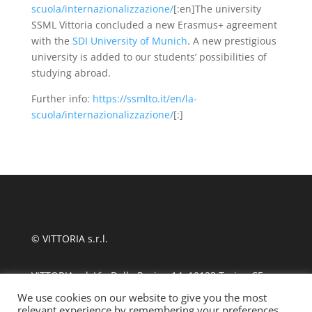
scuola/internazionalizzazione/
[:en]The university
SSML Vittoria concluded a new Erasmus+ agreement
with the
SDI University of Munich
. A new prestigious
university is added to our students’ possibilities of
studying abroad.
Further info:
https://ssmlto.it/en/la-
scuola/internazionalizzazione/
[:]
© VITTORIA s.r.l.
VITTORIA srl, Via Delle Rosine 14, 10123 Torino CF
11124480010
We use cookies on our website to give you the most
relevant experience by remembering your preferences