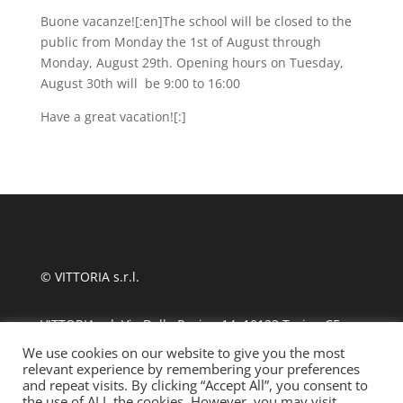
Buone vacanze![:en]The school will be closed to the
public from Monday the 1st of August through
Monday, August 29th. Opening hours on Tuesday,
August 30th will be 9:00 to 16:00
Have a great vacation![:]
© VITTORIA s.r.l.
VITTORIA srl, Via Delle Rosine 14, 10123 Torino CF
11124480010
We use cookies on our website to give you the most
relevant experience by remembering your preferences
and repeat visits. By clicking “Accept All”, you consent to
tel +39 011 889870
| fax 011 8123486
the use of ALL the cookies. However, you may visit