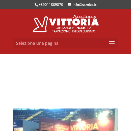
+39011889870
info@ssmlto.it
Seleziona una pagina