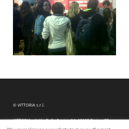
© VITTORIA s.r.l.
VITTORIA srl, Via Delle Rosine 14, 10123 Torino CF
11124480010