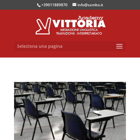
+39011889870
info@ssmlto.it
Seleziona una pagina