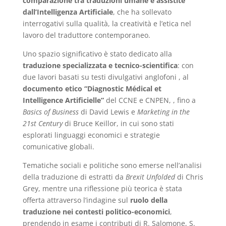
comparazione tra traduzioni umane e assistite
dall’Intelligenza Artificiale
, che ha sollevato
interrogativi sulla qualità, la creatività e l’etica nel
lavoro del traduttore contemporaneo.
Uno spazio significativo è stato dedicato alla
traduzione specializzata e tecnico-scientifica
: con
due lavori basati su testi divulgativi anglofoni , al
documento etico “Diagnostic Médical et
Intelligence Artificielle”
del CCNE e CNPEN, , fino a
Basics of Business
di David Lewis e
Marketing in the
21st Century
di Bruce Keillor, in cui sono stati
esplorati linguaggi economici e strategie
comunicative globali.
Tematiche sociali e politiche sono emerse nell’analisi
della traduzione di estratti da
Brexit Unfolded
di Chris
Grey, mentre una riflessione più teorica è stata
offerta attraverso l’indagine sul
ruolo della
traduzione nei contesti politico-economici
,
prendendo in esame i contributi di R. Salomone, S.