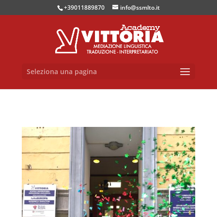
+39011889870
info@ssmlto.it
Seleziona una pagina