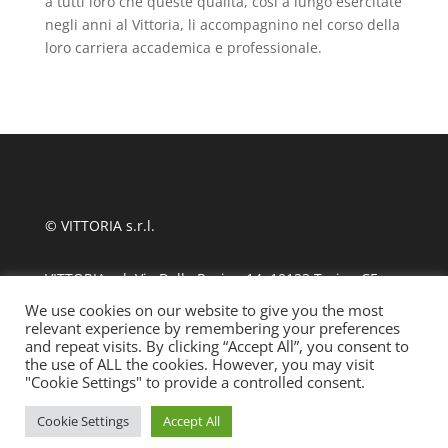
a tutti loro che queste qualità, così a lungo esercitate
negli anni al Vittoria, li accompagnino nel corso della
loro carriera accademica e professionale.
© VITTORIA s.r.l.
VITTORIA srl, Via Delle Rosine 14, 10123 Torino CF
11124480010
We use cookies on our website to give you the most
relevant experience by remembering your preferences
and repeat visits. By clicking “Accept All”, you consent to
tel +39 011 889870
| fax 011 8123486
the use of ALL the cookies. However, you may visit
"Cookie Settings" to provide a controlled consent.
info@ssmlto.it
Cookie Settings
Accept All