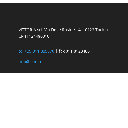
VITTORIA srl, Via Delle Rosine 14, 10123 Torino
CF 11124480010
tel +39 011 889870
| fax 011 8123486
info@ssmlto.it