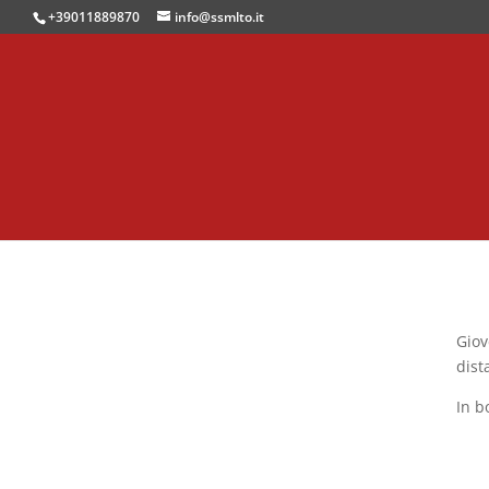
+39011889870
info@ssmlto.it
Giov
dist
In b