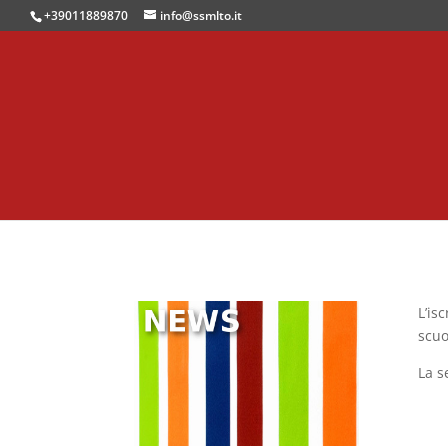
+39011889870
info@ssmlto.it
L’is
scuo
La s