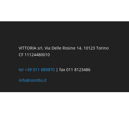
VITTORIA srl, Via Delle Rosine 14, 10123 Torino
CF 11124480010
tel +39 011 889870
| fax 011 8123486
info@ssmlto.it