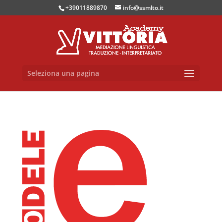
+39011889870
info@ssmlto.it
Seleziona una pagina