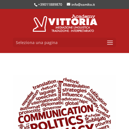
+39011889870
info@ssmlto.it
Seleziona una pagina