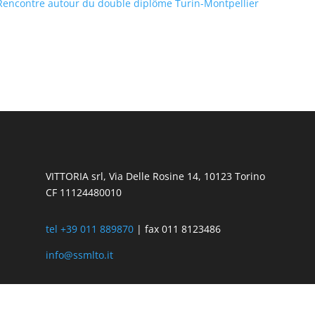
Rencontre autour du double diplôme Turin-Montpellier
VITTORIA srl, Via Delle Rosine 14, 10123 Torino
CF 11124480010
tel +39 011 889870
| fax 011 8123486
info@ssmlto.it