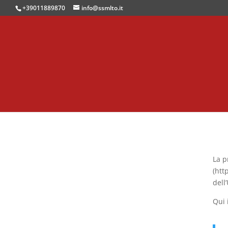
+39011889870
info@ssmlto.it
La p
(htt
dell
Qui 