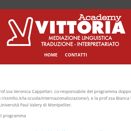
HOME
CONTATTI
rof.ssa Veronica Cappellari, co-responsabile del programma doppio
p://ssmlto.it/la-scuola/internazionalizzazione/), e la prof.ssa Bianca 
’Università Paul Valery di Montpellier.
il programma