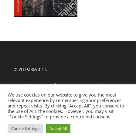
© VITTORIA s.r.l.
VITTORIA srl, Via Delle Rosine 14, 10123 Torino CF
11124480010
We use cookies on our website to give you the most
relevant experience by remembering your preferences
and repeat visits. By clicking “Accept All”, you consent to
tel +39 011 889870
| fax 011 8123486
the use of ALL the cookies. However, you may visit
"Cookie Settings" to provide a controlled consent.
info@ssmlto.it
Cookie Settings
Accept All