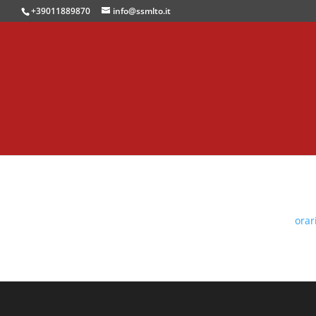
+39011889870
info@ssmlto.it
ora