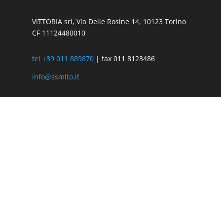
VITTORIA srl, Via Delle Rosine 14, 10123 Torino
CF 11124480010
tel +39 011 889870
| fax 011 8123486
info@ssmlto.it