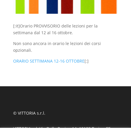
[:it]Orario PROVVISORIO delle lezioni per la
settimana dal 12 al 16 ottobre.
Non sono ancora in orario le lezioni dei corsi
opzionali.
ORARIO SETTIMANA 12-16 OTTOBRE
[:]
© VITTORIA s.r.l.
VITTORIA srl, Via Delle Rosine 14, 10123 Torino CF