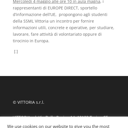
Mercoledì 4 maggio alle ore 10 in aula magna
, i
rappresentanti di EUROPE DIRECT, sportello
d’informazione dell’UE, propongono agli studenti
della SSML Vittoria un incontro per fornire
informazioni utili, concrete e operative, per studiare,
lavorare, fare attività di volontariato oppure di
tirocinio in Europa.
[:]
© VITTORIA s.r.l.
VITTORIA srl, Via Delle Rosine 14, 10123 Torino CF
11124480010
We use cookies on our website to give you the most