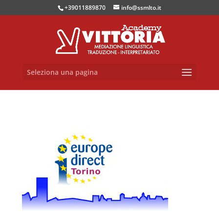
+39011889870
info@ssmlto.it
Seleziona una pagina