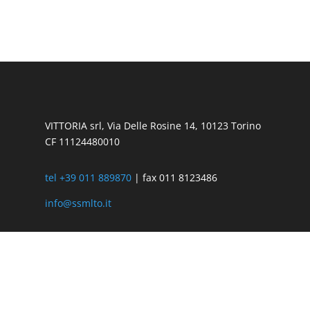
VITTORIA srl, Via Delle Rosine 14, 10123 Torino
CF 11124480010
tel +39 011 889870
| fax 011 8123486
info@ssmlto.it