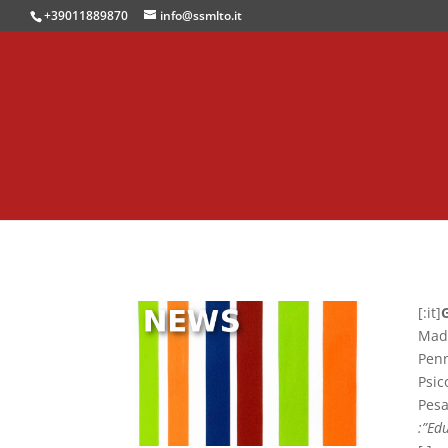
+39011889870
info@ssmlto.it
[:it]
Madr
Penn
Psic
Pesa
:”Ed