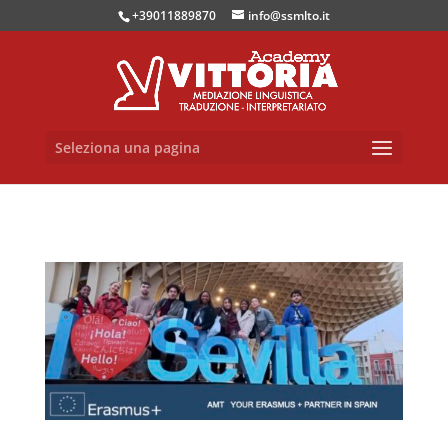
+39011889870
info@ssmlto.it
Seleziona una pagina