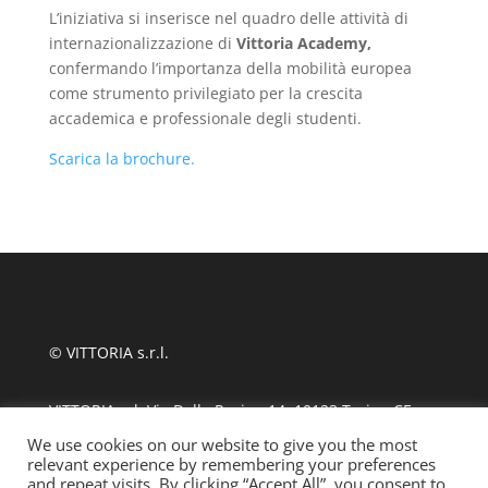
L’iniziativa si inserisce nel quadro delle attività di
internazionalizzazione di
Vittoria Academy,
confermando l’importanza della mobilità europea
come strumento privilegiato per la crescita
accademica e professionale degli studenti.
Scarica la brochure.
© VITTORIA s.r.l.
VITTORIA srl, Via Delle Rosine 14, 10123 Torino CF
11124480010
We use cookies on our website to give you the most
relevant experience by remembering your preferences
and repeat visits. By clicking “Accept All”, you consent to