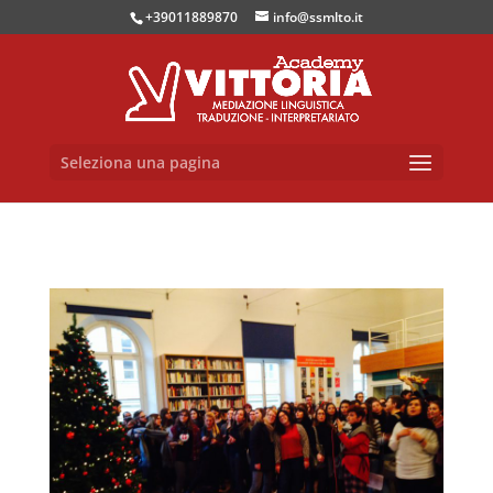
+39011889870
info@ssmlto.it
Seleziona una pagina