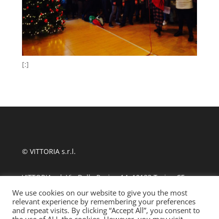
[:]
© VITTORIA s.r.l.
VITTORIA srl, Via Delle Rosine 14, 10123 Torino CF
11124480010
We use cookies on our website to give you the most
relevant experience by remembering your preferences
and repeat visits. By clicking “Accept All”, you consent to
tel +39 011 889870
| fax 011 8123486