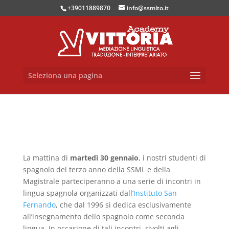
+39011889870
info@ssmlto.it
Seleziona una pagina
La mattina di
martedì 30 gennaio
, i nostri studenti di
spagnolo del terzo anno della SSML e della
Magistrale parteciperanno a una serie di incontri in
lingua spagnola organizzati dall’
Instituto San
Fernando
, che dal 1996 si dedica esclusivamente
all’insegnamento dello spagnolo come seconda
lingua. In occasione di tali incontri, rivolti agli