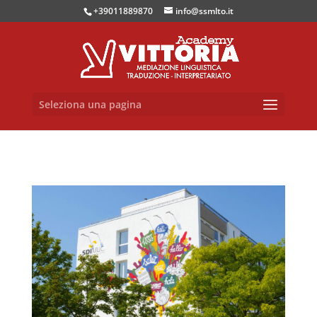
+39011889870
info@ssmlto.it
Seleziona una pagina