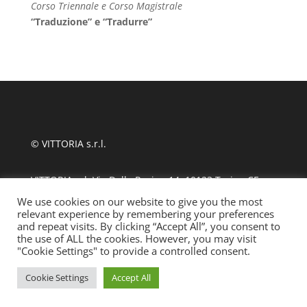
Corso Triennale e Corso Magistrale
“Traduzione” e “Tradurre”
© VITTORIA s.r.l.
VITTORIA srl, Via Delle Rosine 14, 10123 Torino CF
11124480010
We use cookies on our website to give you the most
relevant experience by remembering your preferences
and repeat visits. By clicking “Accept All”, you consent to
tel +39 011 889870
| fax 011 8123486
the use of ALL the cookies. However, you may visit
"Cookie Settings" to provide a controlled consent.
info@ssmlto.it
Cookie Settings
Accept All