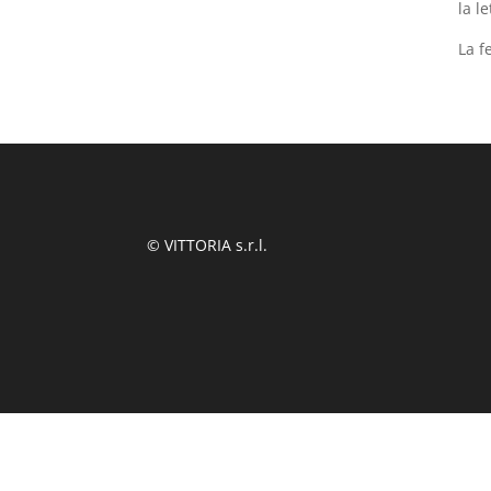
la l
La f
© VITTORIA s.r.l.