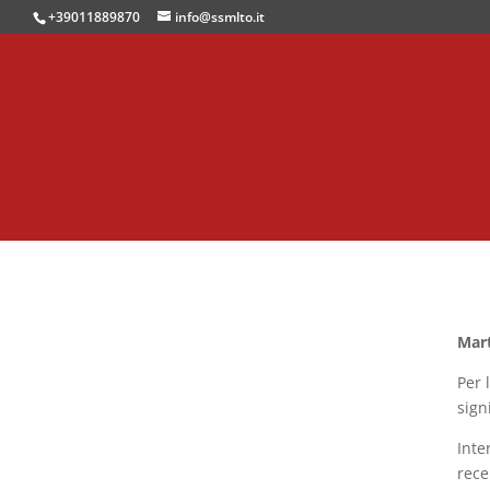
+39011889870
info@ssmlto.it
Mar
Per 
sign
Inte
rece