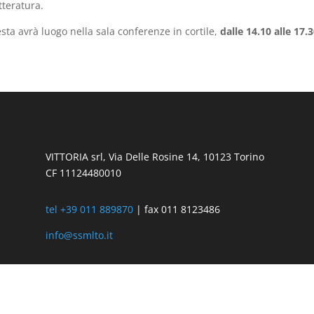
etteratura.
esta avrà luogo nella sala conferenze in cortile,
dalle 14.10 alle 17.3
VITTORIA srl, Via Delle Rosine 14, 10123 Torino
CF 11124480010
tel +39 011 889870
| fax 011 8123486
info@ssmlto.it