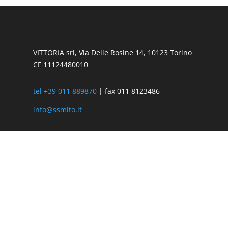
VITTORIA srl, Via Delle Rosine 14, 10123 Torino
CF 11124480010
tel +39 011 889870
| fax 011 8123486
info@ssmlto.it