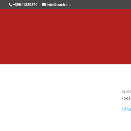
+39011889870
info@ssmlto.it
Nel 
(pos
jd t