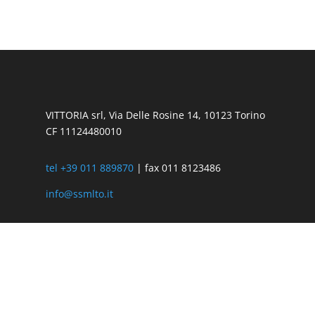
VITTORIA srl, Via Delle Rosine 14, 10123 Torino
CF 11124480010
tel +39 011 889870
| fax 011 8123486
info@ssmlto.it