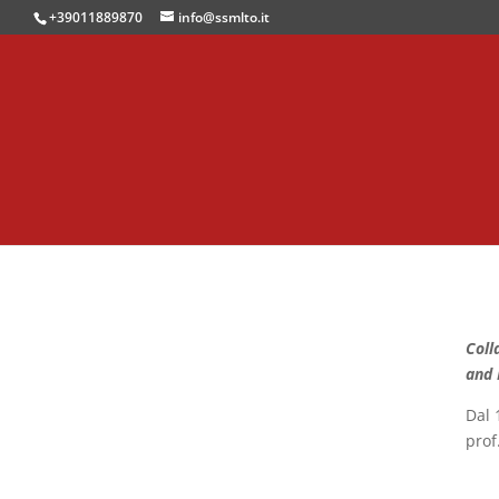
+39011889870
info@ssmlto.it
Coll
and 
Dal 
prof