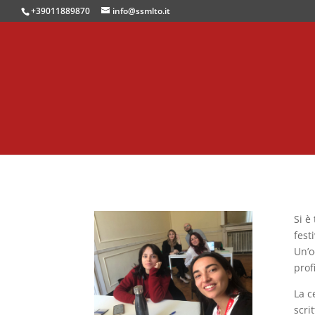
+39011889870
info@ssmlto.it
Si è
fest
Un’o
profi
La c
scri