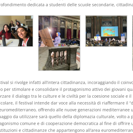
ofondimento dedicata a studenti delle scuole secondarie, cittadinan
estival si rivolge infatti all’intera cittadinanza, incoraggiando il c
o per stimolare e consolidare il protagonismo attivo dei giovani qua
orzare il dialogo tra le culture e le civiltà per la coesione sociale e il
icolare, il festival intende dar voce alla necessità di riaffermare il “
’euromediterraneo, offrendo alle nuove generazioni mediterranee un
uaggio da utilizzare sarà quello della diplomazia culturale, volto
agonismo comune e di cooperazione democratica al fine di offrire 
istituzioni e cittadinanze che appartengono all’area euromediterran