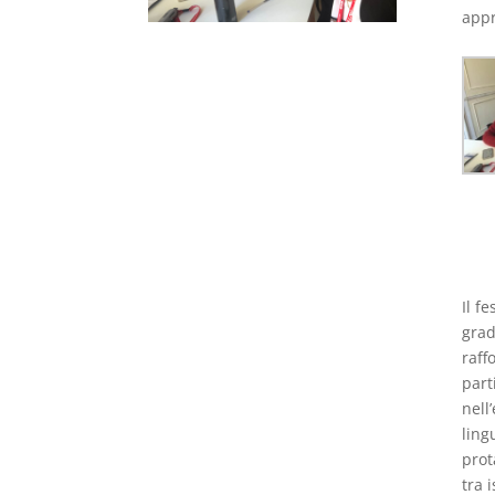
appr
Il f
grad
raff
part
nell
ling
prot
tra 