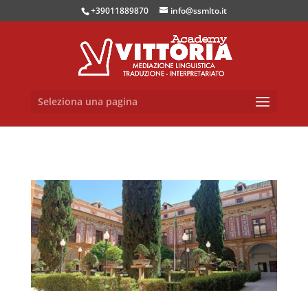
+39011889870
info@ssmlto.it
Seleziona una pagina