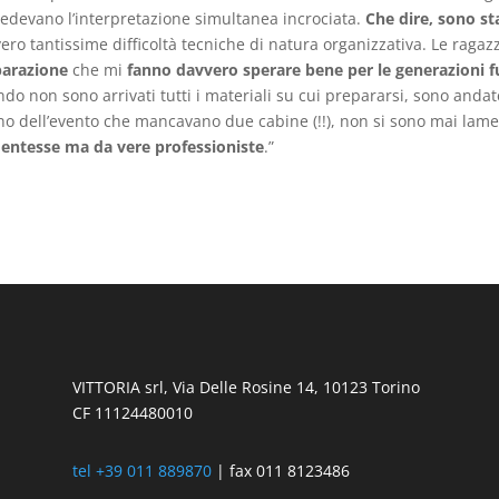
edevano l’interpretazione simultanea incrociata.
Che dire, sono st
ero tantissime difficoltà tecniche di natura organizzativa. Le rag
parazione
che mi
fanno davvero sperare bene per le generazioni f
do non sono arrivati tutti i materiali su cui prepararsi, sono and
no dell’evento che mancavano due cabine (!!), non si sono mai lam
entesse ma da vere professioniste
.”
VITTORIA srl, Via Delle Rosine 14, 10123 Torino
CF 11124480010
tel +39 011 889870
| fax 011 8123486