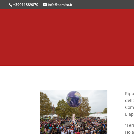
+39011889870
info@ssmlto.it
Ripo
dell
Com
E ap
“Ter
Ho a