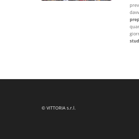
prev
davv
pre
quan
gior
stud
© VITTORIA s.r.l.