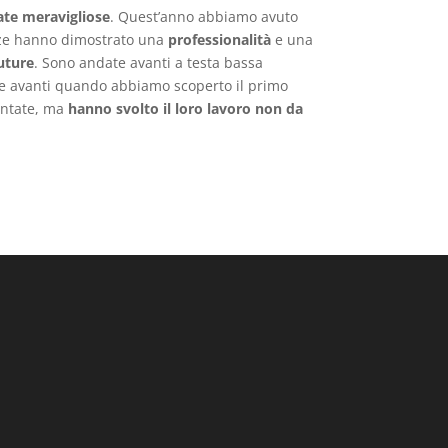
ate meravigliose
. Quest’anno abbiamo avuto
azze hanno dimostrato una
professionalità
e una
uture
. Sono andate avanti a testa bassa
ate avanti quando abbiamo scoperto il primo
entate, ma
hanno svolto il loro lavoro non da