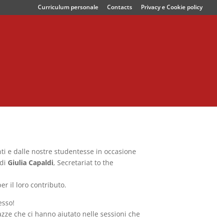
Curriculum personale
Contacts
Privacy e Cookie policy
nti e dalle nostre studentesse in occasione
 di
Giulia Capaldi
, Secretariat to the
r il loro contributo.
esso!
azze che ci hanno aiutato nelle sessioni che