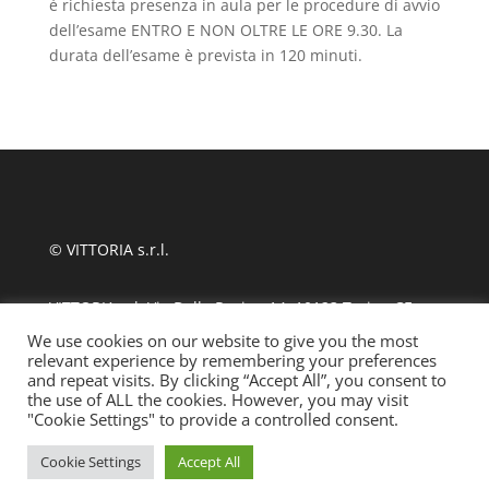
è richiesta presenza in aula per le procedure di avvio
dell’esame ENTRO E NON OLTRE LE ORE 9.30. La
durata dell’esame è prevista in 120 minuti.
© VITTORIA s.r.l.
VITTORIA srl, Via Delle Rosine 14, 10123 Torino CF
11124480010
We use cookies on our website to give you the most
relevant experience by remembering your preferences
and repeat visits. By clicking “Accept All”, you consent to
tel +39 011 889870
| fax 011 8123486
the use of ALL the cookies. However, you may visit
"Cookie Settings" to provide a controlled consent.
info@ssmlto.it
Cookie Settings
Accept All