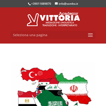
+39011889870
info@ssmlto.it
Seleziona una pagina