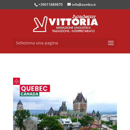
+39011889870
info@ssmlto.it
Seleziona una pagina