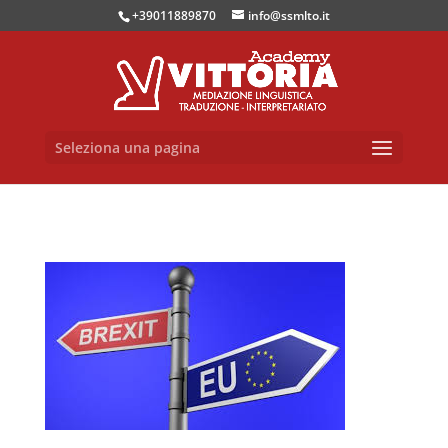
+39011889870
info@ssmlto.it
Seleziona una pagina