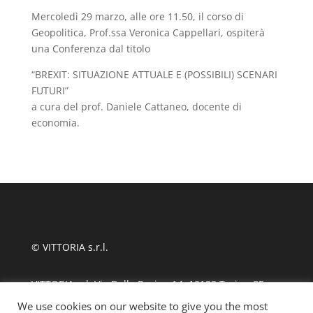
Mercoledì 29 marzo, alle ore 11.50, il corso di
Geopolitica, Prof.ssa Veronica Cappellari, ospiterà
una Conferenza dal titolo
“BREXIT: SITUAZIONE ATTUALE E (POSSIBILI) SCENARI
FUTURI”
a cura del prof. Daniele Cattaneo, docente di
economia.
© VITTORIA s.r.l.
VITTORIA srl, Via Delle Rosine 14, 10123 Torino CF
11124480010
We use cookies on our website to give you the most