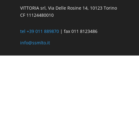
VITTORIA srl, Via Delle Rosine 14, 10123 Torino
CF 11124480010
tel +39 011 889870
| fax 011 8123486
info@ssmlto.it