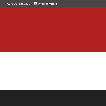
+39011889870
info@ssmlto.it