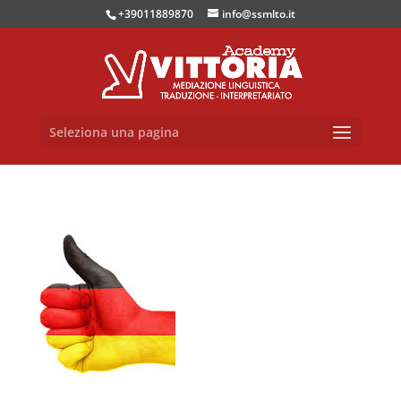
+39011889870
info@ssmlto.it
Seleziona una pagina