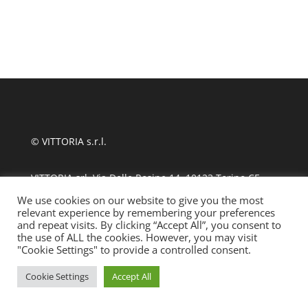
© VITTORIA s.r.l.
VITTORIA srl, Via Delle Rosine 14, 10123 Torino CF
11124480010
We use cookies on our website to give you the most
relevant experience by remembering your preferences
and repeat visits. By clicking “Accept All”, you consent to
tel +39 011 889870
| fax 011 8123486
the use of ALL the cookies. However, you may visit
"Cookie Settings" to provide a controlled consent.
info@ssmlto.it
Cookie Settings
Accept All