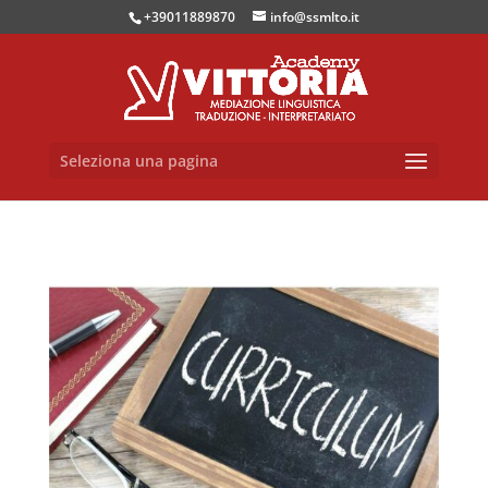
+39011889870
info@ssmlto.it
Seleziona una pagina