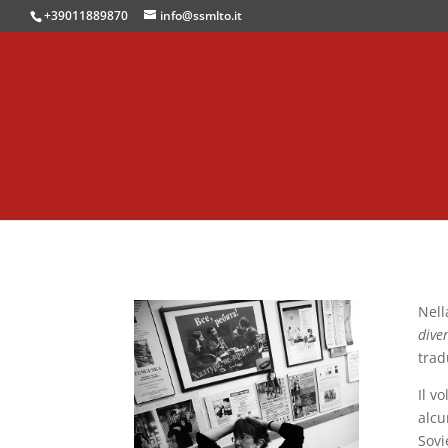
+39011889870
info@ssmlto.it
Nell
dive
trad
Il v
alcu
Sovi