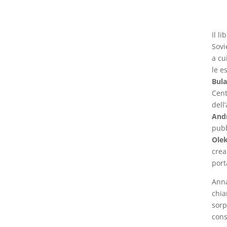
Il l
Sovi
a cu
le e
Bul
Cent
dell’
Andr
pub
Ole
crea
port
Anna
chia
sorp
con