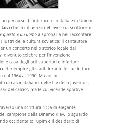
l suo percorso di
interprete in Italia e in Unione
 Levi
che la influenza nel lavoro di scrittrice e
e questo è un uomo
a spronarla nel raccontare
lustri della cultura sovietica: il cantautore
er un concerto nello storico locale del
v
, divenuto celebre per l’invenzione
delle
ossa
degli
arti superiori
e
inferiori
;
e di riempire gli stadi durante le sue letture
rgo dal 1964 al 1990. Ma anche
o di calcio italiano, nelle file della Juventus,
zar del calcio”, ma le cui vicende sportive
raverso una scrittura ricca di elegante
 del campione della Dinamo Kiev, lo sguardo
ondo occidentale: l’Upim e il desiderio di