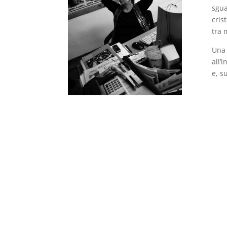
sgua
cris
tra 
Una 
all’
e, s