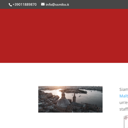
+39011889870
info@ssmlto.it
Siam
Mal
un’e
staff