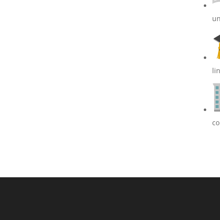
un
li
co