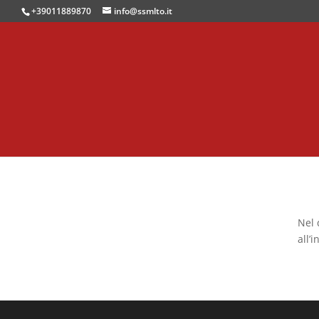
+39011889870
info@ssmlto.it
Nel 
all’