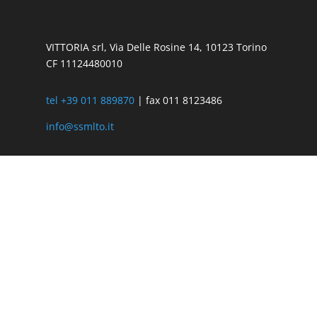
VITTORIA srl, Via Delle Rosine 14, 10123 Torino
CF 11124480010
tel +39 011 889870
| fax 011 8123486
info@ssmlto.it