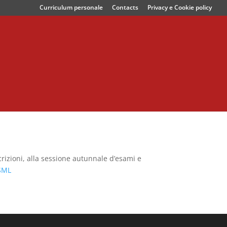
Curriculum personale
Contacts
Privacy e Cookie policy
crizioni, alla sessione autunnale d’esami e
SSML